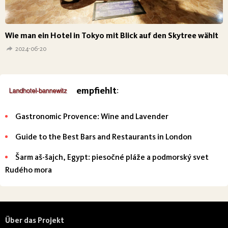
Wie man ein Hotel in Tokyo mit Blick auf den Skytree wählt
2024-06-20
empfiehlt
:
Gastronomic Provence: Wine and Lavender
Guide to the Best Bars and Restaurants in London
Šarm aš-šajch, Egypt: piesočné pláže a podmorský svet
Rudého mora
Über das Projekt