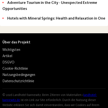
Adventure Tourism in the City - Unexpected Extreme
Opportunities
Hotels with Mineral Springs: Health and Relaxation in One
Über das Projekt
Wichtigsten
Artikel
DSGVO
Cookie-Richtlinie
Nutzungsbedingungen
Datenschutzrichtlinie
© 2026 Landhotel-bannewitz. Beim Zitieren von Materialien <
landhotel-
bannewitz.de
ist ein Link zur Site erforderlich. Durch die Nutzung dieser
Website erklären Sie sich damit einverstanden, dass wir Cookies auf Ihrem